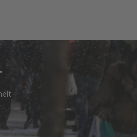
T
heit