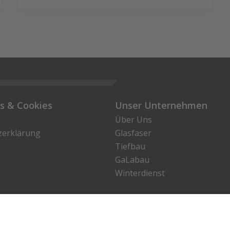
es & Cookies
Unser Unternehmen
Über Uns
zerklärung
Glasfaser
Tiefbau
GaLabau
Winterdienst