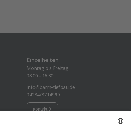
Einzelheiten
Montag bis Freitag
08:00 - 16:30
info@barm-tiefbau.de
04234/8714999
Kontakt